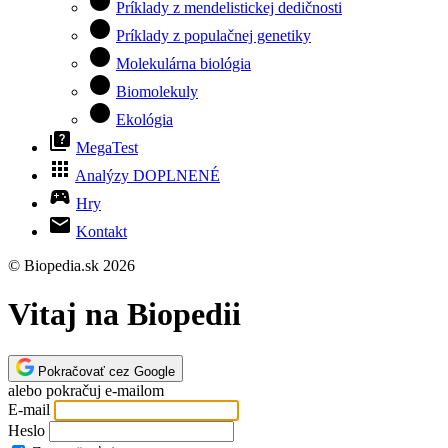
circle
Príklady z mendelistickej dedičnosti
circle
Príklady z populačnej genetiky
circle
Molekulárna biológia
circle
Biomolekuly
circle
Ekológia
quiz
MegaTest
apps
Analýzy
DOPLNENÉ
sports_esports
Hry
mail
Kontakt
© Biopedia.sk 2026
Vitaj na Biopedii
Pokračovať cez Google
alebo pokračuj e-mailom
E-mail
Heslo