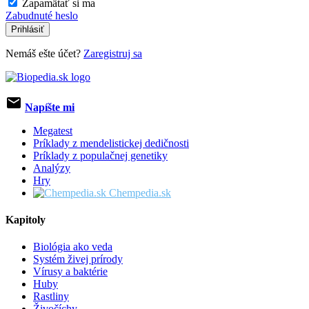
Zapamätať si ma
Zabudnuté heslo
Prihlásiť
Nemáš ešte účet?
Zaregistruj sa
email
Napíšte mi
Megatest
Príklady z mendelistickej dedičnosti
Príklady z populačnej genetiky
Analýzy
Hry
Chempedia.sk
Kapitoly
Biológia ako veda
Systém živej prírody
Vírusy a baktérie
Huby
Rastliny
Živočíchy