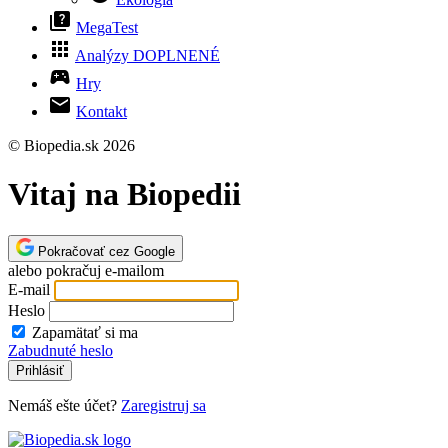
quiz
MegaTest
apps
Analýzy
DOPLNENÉ
sports_esports
Hry
mail
Kontakt
© Biopedia.sk 2026
Vitaj na Biopedii
Pokračovať cez Google
alebo pokračuj e-mailom
E-mail
Heslo
Zapamätať si ma
Zabudnuté heslo
Prihlásiť
Nemáš ešte účet?
Zaregistruj sa