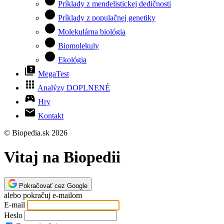
circle
Príklady z mendelistickej dedičnosti
circle
Príklady z populačnej genetiky
circle
Molekulárna biológia
circle
Biomolekuly
circle
Ekológia
quiz
MegaTest
apps
Analýzy
DOPLNENÉ
sports_esports
Hry
mail
Kontakt
© Biopedia.sk 2026
Vitaj na Biopedii
Pokračovať cez Google
alebo pokračuj e-mailom
E-mail
Heslo