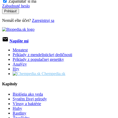
Zapamätať si ma
Zabudnuté heslo
Prihlásiť
Nemáš ešte účet?
Zaregistruj sa
email
Napíšte mi
Megatest
Príklady z mendelistickej dedičnosti
Príklady z populačnej genetiky
Analýzy
Hry
Chempedia.sk
Kapitoly
Biológia ako veda
Systém živej prírody
Vírusy a baktérie
Huby
Rastliny
Živočíchy