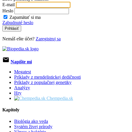
E-mail
Heslo
Zapamätať si ma
Zabudnuté heslo
Prihlásiť
Nemáš ešte účet?
Zaregistruj sa
email
Napíšte mi
Megatest
Príklady z mendelistickej dedičnosti
Príklady z populačnej genetiky
Analýzy
Hry
Chempedia.sk
Kapitoly
Biológia ako veda
Systém živej prírody
Vírusy a baktérie