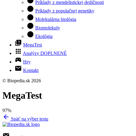
circle
Príklady z mendelistickej dedičnosti
circle
Príklady z populačnej genetiky
circle
Molekulárna biológia
circle
Biomolekuly
circle
Ekológia
quiz
MegaTest
apps
Analýzy
DOPLNENÉ
sports_esports
Hry
mail
Kontakt
© Biopedia.sk 2026
MegaTest
97%
arrow_back
Späť na výber testu
email