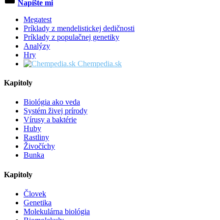
Napíšte mi
Megatest
Príklady z mendelistickej dedičnosti
Príklady z populačnej genetiky
Analýzy
Hry
Chempedia.sk
Kapitoly
Biológia ako veda
Systém živej prírody
Vírusy a baktérie
Huby
Rastliny
Živočíchy
Bunka
Kapitoly
Človek
Genetika
Molekulárna biológia