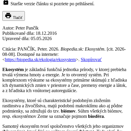
lock
Staršie verzie článku si pozriete po prihlásení.
print
Tlačiť
Autor:
Peter Pančík
Publikované dňa:
18.12.2016
Upravené dňa:
05.05.2026
Citácia: PANČÍK, Peter. 2026.
Biopedia.sk: Ekosystém.
[cit. 2026-
08-08]. Dostupné na internete:
<
https://biopedia.sk/ekologia/ekosystem
>.
Skopírovať
Ekosystém
je základná funkčná jednotka prírody, v ktorej prebieha
trvalá výmena hmoty a energie. Je to otvorený systém. Pri
komplexnom výskume sa ekosystémy primárne skúmajú z hľadiska
ich dynamických zmien v priestore a čase, premeny energie a látok,
a z hľadiska ich vnútornej autoregulácie.
Ekosystémy, ktoré sú charakteristické podobným zložením
rastlinstva a živočíšstva, majú podobnú makroklímu ako aj pôdne
podmienky, sa združujú do tzv.
biómov
. Súhrn všetkých biómov,
resp. ekosystémov Zeme sa označuje pojmom
biosféra
.
Samotný ekosystém tvorí spoločenstvo všetkých jeho organizmov