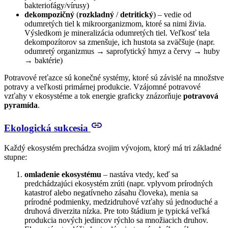
bakteriofágy/vírusy)
dekompozičný
(
rozkladný
/
detritický
) – vedie od
odumretých tiel k mikroorganizmom, ktoré sa nimi živia.
Výsledkom je mineralizácia odumretých tiel. Veľkosť tela
dekompozítorov sa zmenšuje, ich hustota sa zväčšuje (napr.
odumretý organizmus → saprofytický hmyz a červy → huby
→ baktérie)
Potravové reťazce sú konečné systémy, ktoré sú závislé na množstve
potravy a veľkosti primárnej produkcie. Vzájomné potravové
vzťahy v ekosystéme a tok energie graficky znázorňuje
potravová
pyramída
.
link
Ekologická sukcesia
Každý ekosystém prechádza svojim vývojom, ktorý má tri základné
stupne:
omladenie ekosystému
– nastáva vtedy, keď sa
predchádzajúci ekosystém zrúti (napr. vplyvom prírodných
katastrof alebo negatívneho zásahu človeka), menia sa
prírodné podmienky, medzidruhové vzťahy sú jednoduché a
druhová diverzita nízka.
Pre toto štádium je typická veľká
produkcia nových jedincov rýchlo sa množiacich druhov.