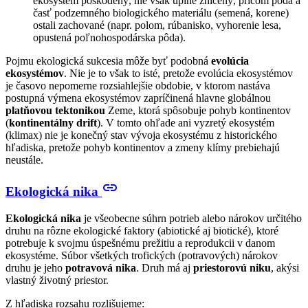
ekosystém poškodený, nie však úplne zničený, pričom pôda a
časť podzemného biologického materiálu (semená, korene)
ostali zachované (napr. polom, rúbanisko, vyhorenie lesa,
opustená poľnohospodárska pôda).
Pojmu ekologická sukcesia môže byť podobná
evolúcia
ekosystémov
. Nie je to však to isté, pretože evolúcia ekosystémov
je časovo nepomerne rozsiahlejšie obdobie, v ktorom nastáva
postupná výmena ekosystémov zapríčinená hlavne globálnou
platňovou tektonikou
Zeme, ktorá spôsobuje pohyb kontinentov
(
kontinentálny drift
). V tomto ohľade ani vyzretý ekosystém
(klimax) nie je konečný stav vývoja ekosystému z historického
hľadiska, pretože pohyb kontinentov a zmeny klímy prebiehajú
neustále.
link
Ekologická nika
Ekologická nika
je všeobecne súhrn potrieb alebo nárokov určitého
druhu na rôzne ekologické faktory (abiotické aj biotické), ktoré
potrebuje k svojmu úspešnému prežitiu a reprodukcii v danom
ekosystéme. Súbor všetkých trofických (potravových) nárokov
druhu je jeho
potravová nika
. Druh má aj
priestorovú niku
, akýsi
vlastný životný priestor.
Z hľadiska rozsahu rozlišujeme: