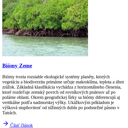
Biómy Zeme
Biómy tvoria rozsiahle ekologické systémy planéty, ktorých
vegetáciu a biodiverzitu primárne určuje makroklíma, teplota a úhrn
zrážok. Základná klasifikácia vychádza z horizontálneho členenia,
ktoré rozdeľuje zemský povrch od rovníkových pralesov až po
polárne oblasti. Okrem geografickej šírky sa biómy diferencujú aj
vertikálne podľa nadmorskej výšky. Ukážkovým príkladom je
výšková stupňovitosť od nížinných dubín po podsnežné pásmo v
Tatrách.
arrow_forward
Čítať článok