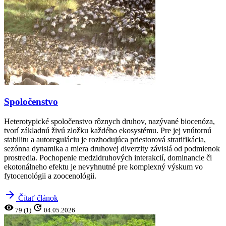
Spoločenstvo
Heterotypické spoločenstvo rôznych druhov, nazývané biocenóza,
tvorí základnú živú zložku každého ekosystému. Pre jej vnútornú
stabilitu a autoreguláciu je rozhodujúca priestorová stratifikácia,
sezónna dynamika a miera druhovej diverzity závislá od podmienok
prostredia. Pochopenie medzidruhových interakcií, dominancie či
ekotonálneho efektu je nevyhnutné pre komplexný výskum vo
fytocenológii a zoocenológii.
arrow_forward
Čítať článok
visibility
update
79 (1)
04.05.2026