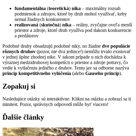
fundamentálna
(
teoretická
)
nika
– maximálny rozsah
podmienok a zdrojov, ktoré by druh mohol využívať, keby
nemal žiadnych konkurentov
realizovaná
(
skutočná
)
nika
– reálny, zvyčajne oveľa menší
priestor a zdroje, ktoré druh využíva pod tlakom konkurencie
a predátorov
Podobné druhy obsadzujú podobné niky, no žiadne
dve populácie
rôznych druhov
(pozor, nie dva jedince!) nemôžu trvalo existovať
v jednej úplne zhodnej nike. V takom prípade u nich dochádza k
výraznej medzidruhovej kompetícii o priestor a zdroje potravy, čo
vedie k vytlačeniu jedného z druhov. Tento jav sa odborne nazýva
princíp kompetitívneho vylúčenia
(alebo
Gauseho princíp
).
Zopakuj si
Nasledujúce otázky sú interaktívne. Klikni na otázku a zobrazí sa ti
minitest. Pozor, správnych odpovedí môže byť viacero!
Ďalšie články