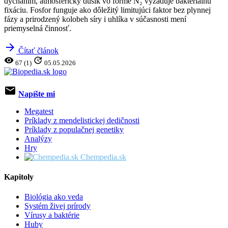
dýchaním, atmosférický dusík vo forme N₂ vyžaduje bakteriálnu
fixáciu. Fosfor funguje ako dôležitý limitujúci faktor bez plynnej
fázy a prirodzený kolobeh síry i uhlíka v súčasnosti mení
priemyselná činnosť.
arrow_forward
Čítať článok
visibility
update
67 (1)
05.05.2026
email
Napíšte mi
Megatest
Príklady z mendelistickej dedičnosti
Príklady z populačnej genetiky
Analýzy
Hry
Chempedia.sk
Kapitoly
Biológia ako veda
Systém živej prírody
Vírusy a baktérie
Huby