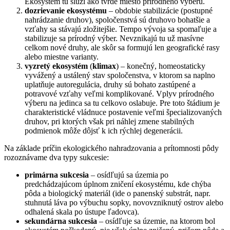
Ekosystém tu slúži ako tvrdé miesto prírodného výberu.
dozrievanie ekosystému
– obdobie stabilizácie (postupné
nahrádzanie druhov), spoločenstvá sú druhovo bohatšie a
vzťahy sa stávajú zložitejšie.
Tempo vývoja sa spomaľuje a
stabilizuje sa prírodný výber. Nevznikajú tu už masívne
celkom nové druhy, ale skôr sa formujú len geografické rasy
alebo miestne varianty.
vyzretý ekosystém
(
klimax
) – konečný, homeostaticky
vyvážený a ustálený stav spoločenstva, v ktorom sa naplno
uplatňuje autoregulácia, druhy sú bohato zastúpené a
potravové vzťahy veľmi komplikované.
Vplyv prírodného
výberu na jedinca sa tu celkovo oslabuje. Pre toto štádium je
charakteristické vládnuce postavenie veľmi špecializovaných
druhov, pri ktorých však pri náhlej zmene stabilných
podmienok môže dôjsť k ich rýchlej degenerácii.
Na základe príčin ekologického nahradzovania a prítomnosti pôdy
rozoznávame dva typy sukcesie:
primárna sukcesia
– osídľujú sa územia po
predchádzajúcom úplnom zničení ekosystému, kde chýba
pôda a biologický materiál (ide o panenský substrát, napr.
stuhnutá láva po výbuchu sopky, novovzniknutý ostrov alebo
odhalená skala po ústupe ľadovca).
sekundárna sukcesia
– osídľuje sa územie, na ktorom bol