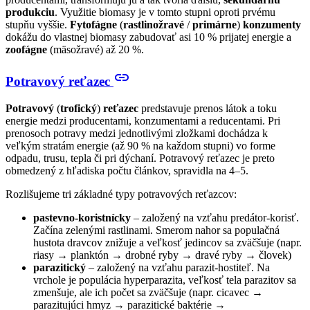
produkciu
. Využitie biomasy je v tomto stupni oproti prvému
stupňu vyššie.
Fytofágne
(
rastlinožravé
/
primárne
)
konzumenty
dokážu do vlastnej biomasy zabudovať asi 10
% prijatej energie a
zoofágne
(mäsožravé) až 20
%.
link
Potravový reťazec
Potravový
(
trofický
)
reťazec
predstavuje prenos látok a toku
energie medzi producentami, konzumentami a reducentami. Pri
prenosoch potravy medzi jednotlivými zložkami dochádza k
veľkým stratám energie (až 90
% na každom stupni) vo forme
odpadu, trusu, tepla či pri dýchaní. Potravový reťazec je preto
obmedzený z hľadiska počtu článkov, spravidla na 4–5.
Rozlišujeme tri základné typy potravových reťazcov:
pastevno-koristnícky
– založený na vzťahu predátor-korisť.
Začína zelenými rastlinami. Smerom nahor sa populačná
hustota dravcov znižuje a veľkosť jedincov sa zväčšuje (napr.
riasy → planktón → drobné ryby → dravé ryby → človek)
parazitický
– založený na vzťahu parazit-hostiteľ. Na
vrchole je populácia hyperparazita, veľkosť tela parazitov sa
zmenšuje, ale ich počet sa zväčšuje (napr. cicavec →
parazitujúci hmyz → parazitické baktérie →