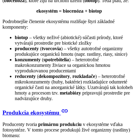
(
biocenóza
), ktoré žijú na určitom území (
biotop
). Teda platí, že:
ekosystém = biocenóza + biotop
Podrobnejšie členenie ekosystému rozlišuje štyri základné
komponenty:
biotop
– všetky neživé (abiotické) súčasti prírody, ktoré
vytvárajú prostredie pre biotické zložky
producenty
(
tvorcovia
) – všetky autotrofné organizmy
produkujúce organickú hmotu (napr. rastliny, riasy, sinice)
konzumenty
(
spotrebitelia
) – heterotrofné
makrokonzumenty živiace sa organickou hmotou
vyprodukovanou producentami
reducenty
(
dekompozítory
,
rozkladače
) – heterotrofné
mikrokonzumenty (huby, baktérie) rozkladajúce odumreté
organické časti na anorganické látky. Uzatvárajú tak kolobeh
hmoty a procesom tzv.
metabiózy
pripravujú prostredie pre
nadväzujúce druhy.
link
Produkcia ekosystému
Producenty tvoria
primárnu produkciu
v ekosystéme vďaka
fotosyntéze. V tomto procese produkujú živé organizmy (rastliny)
biomasu: