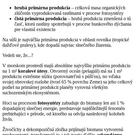
hrubá primárna produkcia
– celková masa organických
zlúčenín vyprodukovaná rastlinami v procese fotosyntézy
čistá primárna produkcia
– hrubá produkcia zmenšená o tú
časť, ktorú rastliny spotrebujú v procese bunkového dýchania
pre vlastnú existenciu
Na súši je najväčšia primárna produkcia v oblasti rovníka (tropické
dažďové pralesy), kde dopadá najviac slnečného žiarenia.
Vedeli ste, že...?
V morskom prostredí majú absolútne najvyššiu primárnu produkciu
na 1
m²
koralové útesy
. Otvorený oceán (pelagiál) má na 1
m²
produkciu extrémne nízku (porovnateľnú s púšťou), no vďaka
svojej obrovskej rozlohe (tvorí 65
% povrchu Zeme) sa jeho celkový
podiel na primárnej produkcii planéty vyrovná všetkým
suchozemským ekosystémom.
Hoci sa procesom
fotosyntézy
zabuduje do biomasy len asi 1
%
dopadajúcej slnečnej energie, predstavuje najdôležitejší fenomén
prebiehajúci v prírode, od ktorého sa odvíja nasledovný kolobeh
živín.
Živočíchy a dekompozičná zložka prijímajú biomasu vytvorenú
producentami, transformujú ju a tak tvoria ďalšiu,
sekundárnu