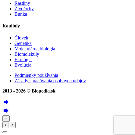
Rastliny
Živočíchy
Bunka
Kapitoly
Človek
Genetika
Molekulárna biológia
Biomolekuly
Ekológia
Evolúcia
Podmienky používania
Zásady spracúvania osobných údajov
2013 - 2026 © Biopedia.sk
forward
forward
×
‹
›