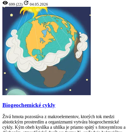
visibility
update
699 (22)
04.05.2026
Biogeochemické cykly
Živá hmota pozostáva z makroelementov, ktorých tok medzi
abiotickým prostredím a organizmami vytvára biogeochemické
cykly. Kým obeh kyslíka a uhlíka je priamo spätý s fotosyntézou a