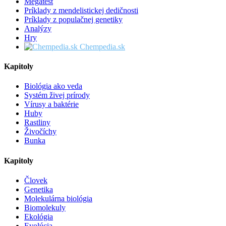
Megatest
Príklady z mendelistickej dedičnosti
Príklady z populačnej genetiky
Analýzy
Hry
Chempedia.sk
Kapitoly
Biológia ako veda
Systém živej prírody
Vírusy a baktérie
Huby
Rastliny
Živočíchy
Bunka
Kapitoly
Človek
Genetika
Molekulárna biológia
Biomolekuly
Ekológia
Evolúcia