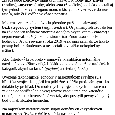
zavádzajúce koncovky latinských názvov. Prípony ako
-phyta
(rastliny),
-mycetes
(huby) alebo
-zoa
(živočíchy) totiž často ostali aj
tým jednobunkovým organizmom, u ktorých už vieme, že do ríše
rastlín, húb či živočíchov vôbec nepatria.
Moderná veda z tohto dôvodu pôvodne prešla na takzvaný
bezkategóriový systém
(angl.
rankless
). Organizmy združovala len
na základe ich reálneho vnorenia do vývojových vetiev (
kládov
) a
nepomenúvala každý uzol na strome tradičnou taxonomickou
hodnotou. Autori revízie z roku 2019 však sami priznali, že takýto
prístup bol pre študentov a nespecialistov ťažko uchopiteľný a
mätúci.
Ako ústretový krok preto v najnovšej klasifikácii neformálne
navrhujú vo väčšine veľkých kládov opätovné použitie tradičných
kategórií, akými sú
kmeň
(
phylum
) a
trieda
(
classis
).
Uvedené taxonomické jednotky v nasledujúcom systéme sú z
hľadiska svojich kategórií len približné a slúžia predovšetkým ako
didaktický prehľad. Do moderných fylogenetických línií sme na
základe odporúčaní najnovšej revízie vsadili tradičné kategórie
(kmeň, trieda) a slovenské názvy tak, aby poskytli pevný záchytný
bod v inak zložitej hierarchii.
Na najvyššom hierarchickom stupni domény
eukaryotických
organizmov
(
Eukaryota
) je situácia nasledovná: