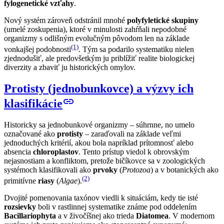
fylogenetické vzťahy
.
Nový systém zároveň odstránil mnohé
polyfyletické skupiny
(umelé zoskupenia), ktoré v minulosti zahŕňali nepodobné
organizmy s odlišným evolučným pôvodom len na základe
(1)
vonkajšej podobnosti
. Tým sa podarilo systematiku nielen
zjednodušiť, ale predovšetkým ju priblížiť realite biologickej
diverzity a zbaviť ju historických omylov.
Protisty (jednobunkovce) a výzvy ich
link
klasifikácie
Historicky sa jednobunkové organizmy – súhrnne, no umelo
označované ako
protisty
– zaraďovali na základe veľmi
jednoduchých kritérií, akou bola napríklad prítomnosť alebo
absencia
chloroplastov
. Tento prístup viedol k obrovským
nejasnostiam a konfliktom, pretože bičíkovce sa v zoologických
systémoch klasifikovali ako
prvoky
(
Protozoa
) a v botanických ako
(2)
primitívne
riasy
(
Algae
).
Dvojité pomenovania taxónov viedli k situáciám, kedy tie isté
rozsievky
boli v rastlinnej systematike známe pod oddelením
Bacillariophyta
a v živočíšnej ako trieda
Diatomea
. V modernom