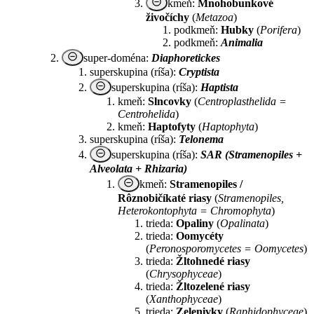
remove_circle_outline
kmeň:
Mnohobunkové
živočíchy
(
Metazoa
)
podkmeň:
Hubky
(
Porifera
)
podkmeň:
Animalia
remove_circle_outline
super-doména:
Diaphoretickes
superskupina (ríša):
Cryptista
remove_circle_outline
superskupina (ríša):
Haptista
kmeň:
Slncovky
(
Centroplasthelida =
Centrohelida
)
kmeň:
Haptofyty
(
Haptophyta
)
superskupina (ríša):
Telonema
remove_circle_outline
superskupina (ríša):
SAR (Stramenopiles +
Alveolata + Rhizaria)
remove_circle_outline
kmeň:
Stramenopiles /
Rôznobičíkaté riasy
(
Stramenopiles,
Heterokontophyta = Chromophyta
)
trieda:
Opaliny
(
Opalinata
)
trieda:
Oomycéty
(
Peronosporomycetes = Oomycetes
)
trieda:
Žltohnedé riasy
(
Chrysophyceae
)
trieda:
Žltozelené riasy
(
Xanthophyceae
)
trieda:
Zelenivky
(
Raphidophyceae
)