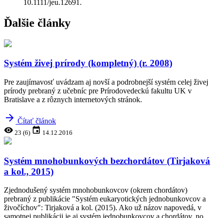
10.1111/jeu.12691.
Ďalšie články
Systém živej prírody (kompletný) (r. 2008)
Pre zaujímavosť uvádzam aj novší a podrobnejší systém celej živej
prírody prebraný z učebníc pre Prírodovedeckú fakultu UK v
Bratislave a z rôznych internetových stránok.
arrow_forward
Čítať článok
visibility
event
23 (6)
14.12.2016
Systém mnohobunkových bezchordátov (Tirjaková
a kol., 2015)
Zjednodušený systém mnohobunkovcov (okrem chordátov)
prebraný z publikácie "Systém eukaryotických jednobunkovcov a
živočíchov": Tirjaková a kol. (2015). Ako už názov napovedá, v
samotnej publikácii je aj systém jednobunkovcov a chordátov, no