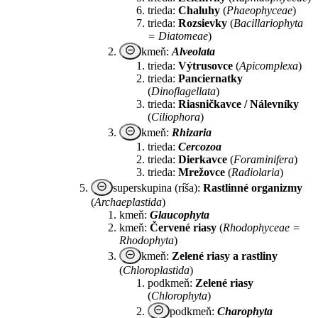
trieda:
Chaluhy
(
Phaeophyceae
)
trieda:
Rozsievky
(
Bacillariophyta
= Diatomeae
)
remove_circle_outline
kmeň:
Alveolata
trieda:
Výtrusovce
(
Apicomplexa
)
trieda:
Panciernatky
(
Dinoflagellata
)
trieda:
Riasničkavce / Nálevníky
(
Ciliophora
)
remove_circle_outline
kmeň:
Rhizaria
trieda:
Cercozoa
trieda:
Dierkavce
(
Foraminifera
)
trieda:
Mrežovce
(
Radiolaria
)
remove_circle_outline
superskupina (ríša):
Rastlinné organizmy
(
Archaeplastida
)
kmeň:
Glaucophyta
kmeň:
Červené riasy
(
Rhodophyceae =
Rhodophyta
)
remove_circle_outline
kmeň:
Zelené riasy a rastliny
(
Chloroplastida
)
podkmeň:
Zelené riasy
(
Chlorophyta
)
remove_circle_outline
podkmeň:
Charophyta