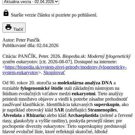
lock
Staršie verzie článku si pozriete po prihlásení.
print
Tlačiť
Autor:
Peter Pančík
Publikované dňa:
02.04.2026
Citácia: PANČÍK, Peter. 2026.
Biopedia.sk: Moderný fylogenetický
systém eukaryotov.
[cit. 2026-08-07]. Dostupné na internete:
<
https://biopedia.sk/system-zivej-prirody/moderny-fylogeneticky-
system-eukaryotov
>.
Skopírovať
Od 90. rokov 20. storočia sa
molekulárna analýza DNA
a
rozsiahle
fylogenomické štúdie
stali základným nástrojom na
štúdium evolučných vzťahov medzi
eukaryotmi
. Tieto analýzy
priniesli množstvo objavov a viedli k potrebe zásadne prehodnotiť
zaužívané klasifikácie. Identifikácia takzvaných
superskupín
, ako
je napríklad obrovský klád
SAR
(zahŕňajúci
Stramenopiles
,
Alveolata
a
Rhizaria
) alebo klád
Archaeplastida
(zelené a červené
riasy, glaukofyty a vyššie rastliny), poskytla pevnejší rámec pre
pochopenie diverzity eukaryotov. Tieto superskupiny predstavujú
hlavné evolučné línie, ktoré reflektujú skutočné, hlboké