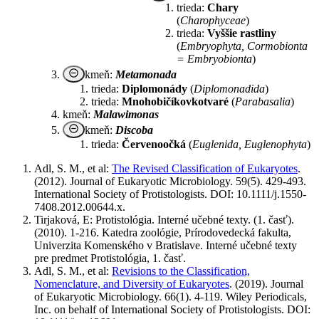
trieda:
Chary
(
Charophyceae
)
trieda:
Vyššie rastliny
(
Embryophyta, Cormobionta
= Embryobionta
)
remove_circle_outline
kmeň:
Metamonada
trieda:
Diplomonády
(
Diplomonadida
)
trieda:
Mnohobičíkovkotvaré
(
Parabasalia
)
kmeň:
Malawimonas
remove_circle_outline
kmeň:
Discoba
trieda:
Červenoočká
(
Euglenida, Euglenophyta
)
Adl, S. M., et al:
The Revised Classification of Eukaryotes
.
(2012). Journal of Eukaryotic Microbiology. 59(5). 429-493.
International Society of Protistologists. DOI: 10.1111/j.1550-
7408.2012.00644.x.
Tirjaková, E: Protistológiа. Interné učebné texty. (1. časť).
(2010). 1-216. Katedra zoológie, Prírodovedecká fakulta,
Univerzita Komenského v Bratislave. Interné učebné texty
pre predmet Protistológia, 1. časť.
Adl, S. M., et al:
Revisions to the Classification,
Nomenclature, and Diversity of Eukaryotes
. (2019). Journal
of Eukaryotic Microbiology. 66(1). 4-119. Wiley Periodicals,
Inc. on behalf of International Society of Protistologists. DOI: