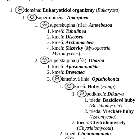
remove_circle_outline
doména:
Eukaryotické organizmy
(
Eukaryota
)
remove_circle_outline
super-doména:
Amorphea
remove_circle_outline
superskupina (ríša):
Amoebozoa
kmeň:
Tubulinea
kmeň:
Discosea
kmeň:
Archamoebea
kmeň:
Slizovky
(
Myxogastria,
Myxomycetes
)
remove_circle_outline
superskupina (ríša):
Obazoa
kmeň:
Apusomonadida
kmeň:
Breviatea
remove_circle_outline
kmeňová línia:
Opisthokonta
remove_circle_outline
kmeň:
Huby
(
Fungi
)
remove_circle_outline
podkmeň:
Dikarya
trieda:
Bazídiové huby
(
Basidiomycota
)
trieda:
Vreckaté huby
(
Ascomycota
)
trieda:
Chytrídiomycéty
(
Chytridiomycota
)
kmeň:
Choanomonada