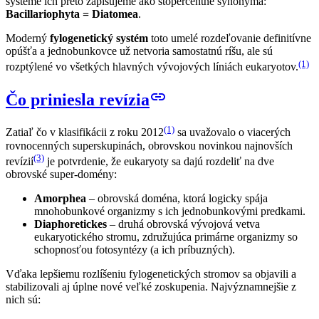
systéme ich preto zapisujeme ako stopercentné synonymá:
Bacillariophyta = Diatomea
.
Moderný
fylogenetický systém
toto umelé rozdeľovanie definitívne
opúšťa a jednobunkovce už netvoria samostatnú ríšu, ale sú
(1)
rozptýlené vo všetkých hlavných vývojových líniách eukaryotov.
link
Čo priniesla revízia
(1)
Zatiaľ čo v klasifikácii z roku 2012
sa uvažovalo o viacerých
rovnocenných superskupinách, obrovskou novinkou najnovších
(3)
revízií
je potvrdenie, že eukaryoty sa dajú rozdeliť na dve
obrovské super-domény:
Amorphea
– obrovská doména, ktorá logicky spája
mnohobunkové organizmy s ich jednobunkovými predkami.
Diaphoretickes
– druhá obrovská vývojová vetva
eukaryotického stromu, združujúca primárne organizmy so
schopnosťou fotosyntézy (a ich príbuzných).
Vďaka lepšiemu rozlíšeniu fylogenetických stromov sa objavili a
stabilizovali aj úplne nové veľké zoskupenia. Najvýznamnejšie z
nich sú: