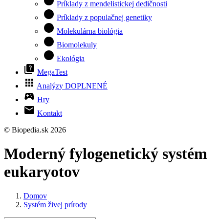
circle
Príklady z mendelistickej dedičnosti
circle
Príklady z populačnej genetiky
circle
Molekulárna biológia
circle
Biomolekuly
circle
Ekológia
quiz
MegaTest
apps
Analýzy
DOPLNENÉ
sports_esports
Hry
mail
Kontakt
© Biopedia.sk 2026
Moderný fylogenetický systém
eukaryotov
Domov
Systém živej prírody