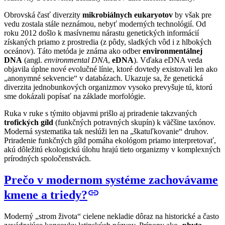
Obrovská časť diverzity
mikrobiálnych eukaryotov
by však pre
vedu zostala stále neznámou, nebyť moderných technológií. Od
roku 2012 došlo k masívnemu nárastu genetických informácií
získaných priamo z prostredia (z pôdy, sladkých vôd i z hlbokých
oceánov). Táto metóda je známa ako odber
environmentálnej
DNA
(angl.
environmental DNA
,
eDNA
). Vďaka eDNA veda
objavila úplne nové evolučné línie, ktoré dovtedy existovali len ako
„anonymné sekvencie“ v databázach. Ukazuje sa, že genetická
diverzita jednobunkových organizmov vysoko prevyšuje tú, ktorú
sme dokázali popísať na základe morfológie.
Ruka v ruke s týmito objavmi prišlo aj priradenie takzvaných
trofických gíld
(funkčných potravných skupín) k väčšine taxónov.
Moderná systematika tak neslúži len na „škatuľkovanie“ druhov.
Priradenie funkčných gíld pomáha ekológom priamo interpretovať,
akú dôležitú ekologickú úlohu hrajú tieto organizmy v komplexných
prírodných spoločenstvách.
Prečo v modernom systéme zachovávame
link
kmene a triedy?
Moderný „strom života“ cielene nekladie dôraz na historické a často