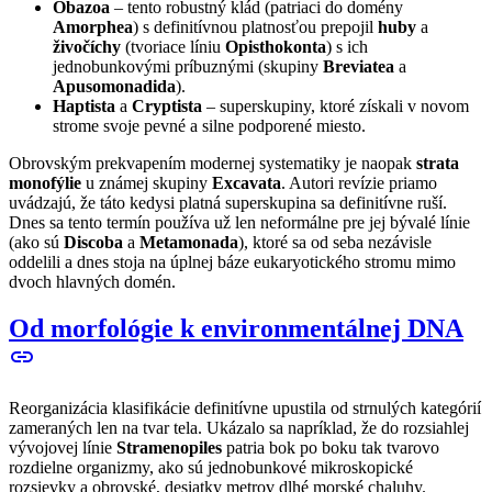
Obazoa
– tento robustný klád (patriaci do domény
Amorphea
) s definitívnou platnosťou prepojil
huby
a
živočíchy
(tvoriace líniu
Opisthokonta
) s ich
jednobunkovými príbuznými (skupiny
Breviatea
a
Apusomonadida
).
Haptista
a
Cryptista
– superskupiny, ktoré získali v novom
strome svoje pevné a silne podporené miesto.
Obrovským prekvapením modernej systematiky je naopak
strata
monofýlie
u známej skupiny
Excavata
. Autori revízie priamo
uvádzajú, že táto kedysi platná superskupina sa definitívne ruší.
Dnes sa tento termín používa už len neformálne pre jej bývalé línie
(ako sú
Discoba
a
Metamonada
), ktoré sa od seba nezávisle
oddelili a dnes stoja na úplnej báze eukaryotického stromu mimo
dvoch hlavných domén.
Od morfológie k environmentálnej DNA
link
Reorganizácia klasifikácie definitívne upustila od strnulých kategórií
zameraných len na tvar tela. Ukázalo sa napríklad, že do rozsiahlej
vývojovej línie
Stramenopiles
patria bok po boku tak tvarovo
rozdielne organizmy, ako sú jednobunkové mikroskopické
rozsievky a obrovské, desiatky metrov dlhé morské chaluhy.