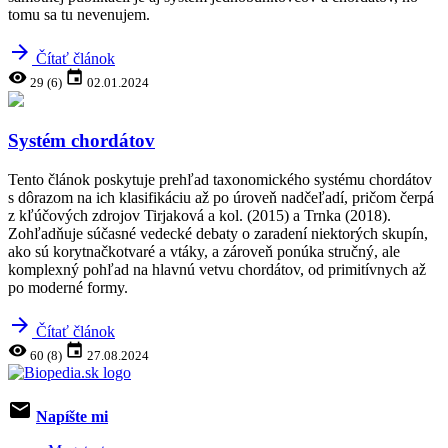
tomu sa tu nevenujem.
arrow_forward
Čítať článok
visibility
event
29 (6)
02.01.2024
Systém chordátov
Tento článok poskytuje prehľad taxonomického systému chordátov
s dôrazom na ich klasifikáciu až po úroveň nadčeľadí, pričom čerpá
z kľúčových zdrojov Tirjaková a kol. (2015) a Trnka (2018).
Zohľadňuje súčasné vedecké debaty o zaradení niektorých skupín,
ako sú korytnačkotvaré a vtáky, a zároveň ponúka stručný, ale
komplexný pohľad na hlavnú vetvu chordátov, od primitívnych až
po moderné formy.
arrow_forward
Čítať článok
visibility
event
60 (8)
27.08.2024
email
Napíšte mi